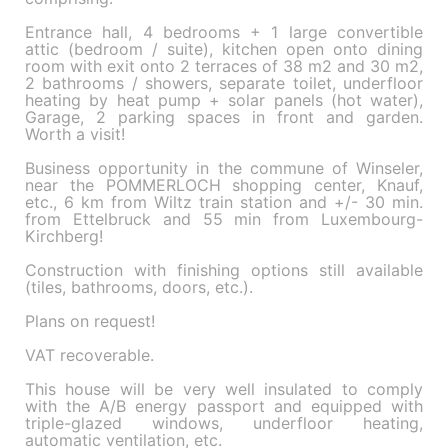
Entrance hall, 4 bedrooms + 1 large convertible
attic (bedroom / suite), kitchen open onto dining
room with exit onto 2 terraces of 38 m2 and 30 m2,
2 bathrooms / showers, separate toilet, underfloor
heating by heat pump + solar panels (hot water),
Garage, 2 parking spaces in front and garden.
Worth a visit!
Business opportunity in the commune of Winseler,
near the POMMERLOCH shopping center, Knauf,
etc., 6 km from Wiltz train station and +/- 30 min.
from Ettelbruck and 55 min from Luxembourg-
Kirchberg!
Construction with finishing options still available
(tiles, bathrooms, doors, etc.).
Plans on request!
VAT recoverable.
This house will be very well insulated to comply
with the A/B energy passport and equipped with
triple-glazed windows, underfloor heating,
automatic ventilation, etc.