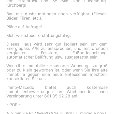
von Ettelbruck und 55 Min. von Luxemburg-
Kirchberg!
Bau mit Ausbauoptionen noch verfügbar (Fliesen,
Bäder, Türen, etc.).
Pläne auf Anfrage!
Mehrwertsteuer erstattungsfähig.
Dieses Haus wird sehr gut isoliert sein, um dem
Energiepass A/B zu entsprechen, und mit dreifach
verglasten Fenstern, Fußbodenheizung,
automatischer Belüftung usw. ausgestattet sein.
Wenn Ihre Immobilie - Haus oder Wohnung - zu groß
oder zu klein geworden ist, oder wenn Sie Ihre alte
Immobilie gegen eine neue eintauschen möchten,
kontaktieren Sie uns!
Immo-Macedo bietet auch kostenlose
Immobilienbewertungen an Wochenenden nach
Vereinbarung unter 661 85 92 28 an!
- POR -
A 5 min de POMMERLOCH ou WILTZ, moradia nova,