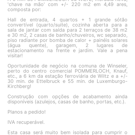
'chave na mão' com +/- 220 m2 em 4,49 ares,
composta por:
Hall de entrada, 4 quartos + 1 grande sótão
convertível (quarto/suite), cozinha aberta para a
sala de jantar com saída para 2 terraços de 38 m2
e 30 m2, 2 casas de banho/chuveiros, wc separado,
piso radiante por bomba de calor + painéis solares
(água quente), garagem, 2 lugares de
estacionamento na frente e jardim. Vale a pena
visitar!
Oportunidade de negócio na comuna de Winseler,
perto do centro comercial POMMERLOCH, Knauf,
etc., a 6 km da estação ferroviária de Wiltz e a +/-
30 min. de Ettelbruck e 55 min. de Luxemburgo-
Kirchberg!
Construção com opções de acabamento ainda
disponíveis (azulejos, casas de banho, portas, etc.).
Planos a pedido!
IVA recuperável.
Esta casa será muito bem isolada para cumprir o