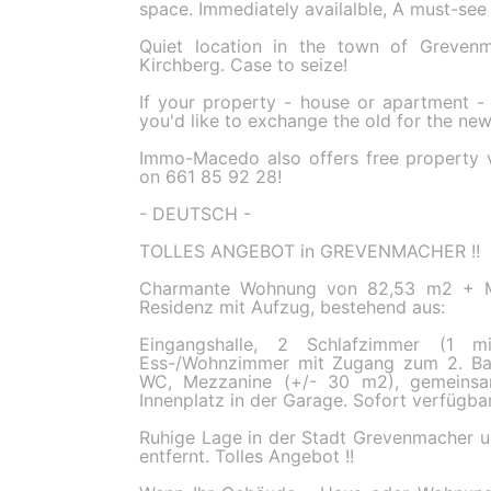
space. Immediately availalble, A must-see 
Quiet location in the town of Greven
Kirchberg. Case to seize!
If your property - house or apartment -
you'd like to exchange the old for the new
Immo-Macedo also offers free property 
on 661 85 92 28!
- DEUTSCH -
TOLLES ANGEBOT in GREVENMACHER !!
Charmante Wohnung von 82,53 m2 + Me
Residenz mit Aufzug, bestehend aus:
Eingangshalle, 2 Schlafzimmer (1 m
Ess-/Wohnzimmer mit Zugang zum 2. Ba
WC, Mezzanine (+/- 30 m2), gemeinsam
Innenplatz in der Garage. Sofort verfügba
Ruhige Lage in der Stadt Grevenmacher 
entfernt. Tolles Angebot !!