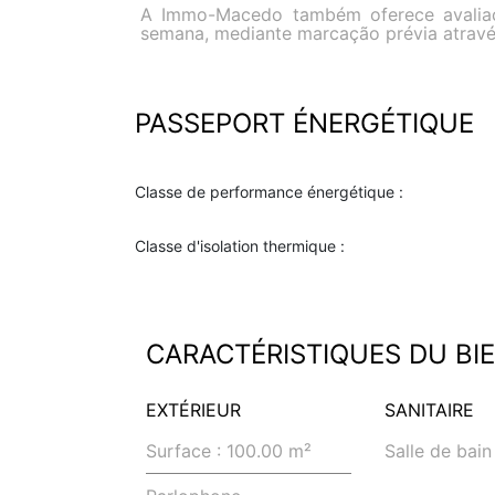
A Immo-Macedo também oferece avaliaçõe
semana, mediante marcação prévia atrav
PASSEPORT ÉNERGÉTIQUE
Classe de performance énergétique :
Classe d'isolation thermique :
CARACTÉRISTIQUES DU BI
EXTÉRIEUR
SANITAIRE
Surface : 100.00 m²
Salle de bain
Parlophone