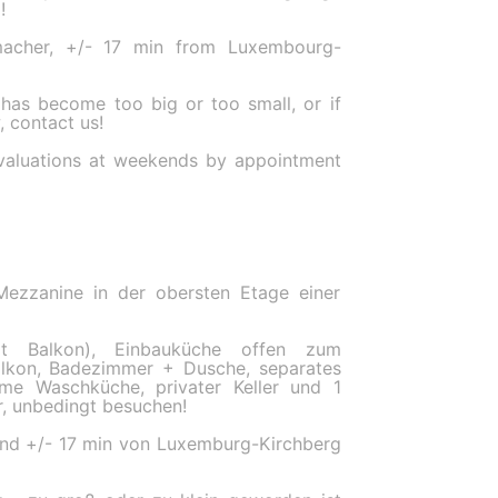
!
macher, +/- 17 min from Luxembourg-
 has become too big or too small, or if
, contact us!
valuations at weekends by appointment
zzanine in der obersten Etage einer
it Balkon), Einbauküche offen zum
lkon, Badezimmer + Dusche, separates
e Waschküche, privater Keller und 1
r, unbedingt besuchen!
und +/- 17 min von Luxemburg-Kirchberg