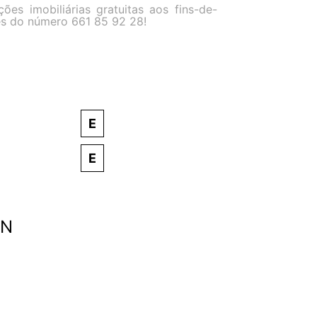
s imobiliárias gratuitas aos fins-de-
és do número 661 85 92 28!
E
E
EN