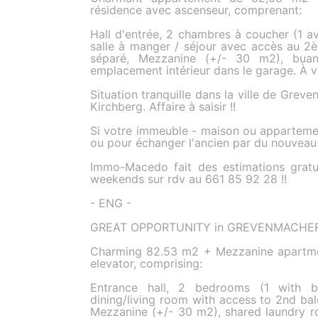
résidence avec ascenseur, comprenant:
Hall d'entrée, 2 chambres à coucher (1 a
salle à manger / séjour avec accès au 2
séparé, Mezzanine (+/- 30 m2), buan
emplacement intérieur dans le garage. À vis
Situation tranquille dans la ville de Gre
Kirchberg. Affaire à saisir !!
Si votre immeuble - maison ou appartemen
ou pour échanger l'ancien par du nouveau
Immo-Macedo fait des estimations gratui
weekends sur rdv au 661 85 92 28 !!
- ENG -
GREAT OPPORTUNITY in GREVENMACHER 
Charming 82.53 m2 + Mezzanine apartmen
elevator, comprising:
Entrance hall, 2 bedrooms (1 with ba
dining/living room with access to 2nd b
Mezzanine (+/- 30 m2), shared laundry ro