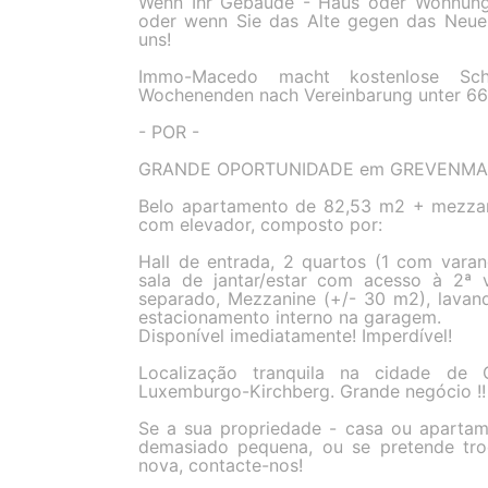
Wenn Ihr Gebäude - Haus oder Wohnung 
oder wenn Sie das Alte gegen das Neue 
uns!
Immo-Macedo macht kostenlose Sch
Wochenenden nach Vereinbarung unter 66
- POR -
GRANDE OPORTUNIDADE em GREVENMAC
Belo apartamento de 82,53 m2 + mezzan
com elevador, composto por:
Hall de entrada, 2 quartos (1 com vara
sala de jantar/estar com acesso à 2ª
separado, Mezzanine (+/- 30 m2), lavan
estacionamento interno na garagem.
Disponível imediatamente! Imperdível!
Localização tranquila na cidade de
Luxemburgo-Kirchberg. Grande negócio !!
Se a sua propriedade - casa ou aparta
demasiado pequena, ou se pretende tro
nova, contacte-nos!