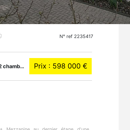
N° ref 2235417
Prix : 598 000 €
Appartement à vendre - 100.00m² - 2 chambre(s)
 Mezzanine au dernier étage d'une