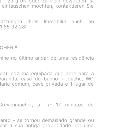
- zu groß oder zu klein geworden ist
eintauschen möchten, kontaktieren Sie
ätzungen Ihrer Immobilie auch an
1 85 92 28!
HER !!
ine no último andar de uma residência
nda), cozinha equipada que abre para a
 varanda, casa de banho + duche, WC
daria comum, cave privada e 1 lugar de
 Grevenmacher, a +/- 17 minutos de
mento - se tornou demasiado grande ou
car a sua antiga propriedade por uma