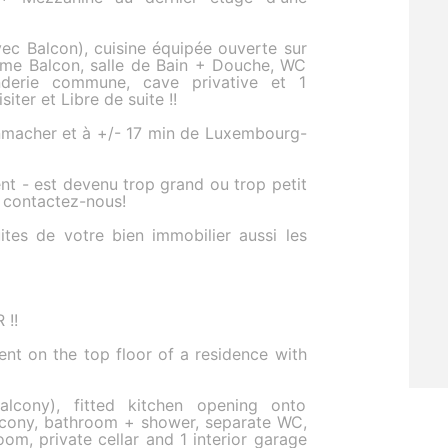
vec Balcon), cuisine équipée ouverte sur
ème Balcon, salle de Bain + Douche, WC
derie commune, cave privative et 1
iter et Libre de suite !!
venmacher et à +/- 17 min de Luxembourg-
t - est devenu trop grand ou trop petit
 contactez-nous!
tes de votre bien immobilier aussi les
!!
t on the top floor of a residence with
lcony), fitted kitchen opening onto
alcony, bathroom + shower, separate WC,
om, private cellar and 1 interior garage