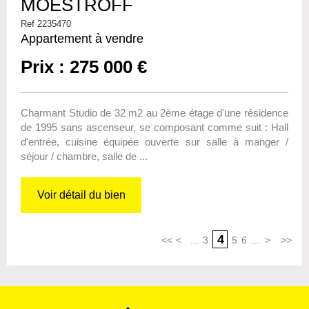
MOESTROFF
Ref 2235470
Appartement à vendre
Prix : 275 000 €
Charmant Studio de 32 m2 au 2ème étage d'une rêsidence
de 1995 sans ascenseur, se composant comme suit : Hall
d'entrée, cuisine équipée ouverte sur salle à manger /
séjour / chambre, salle de ...
Voir détail du bien
4
<<
<
...
3
5
6
...
>
>>